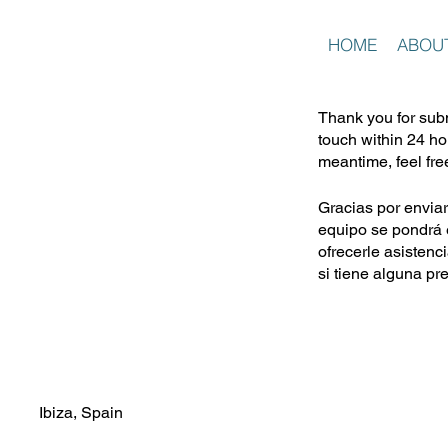
HOME
ABOU
Thank you for subm
touch within 24 ho
meantime, feel fre
Gracias por envia
equipo se pondrá 
ofrecerle asistenc
si tiene alguna pr
Ibiza, Spain