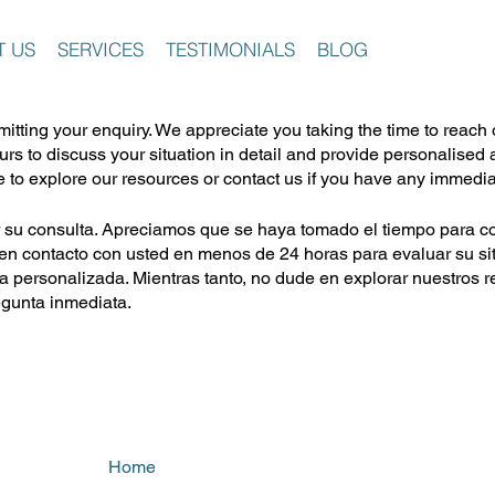
T US
SERVICES
TESTIMONIALS
BLOG
itting your enquiry. We appreciate you taking the time to reach o
urs to discuss your situation in detail and provide personalised a
e to explore our resources or contact us if you have any immedi
r su consulta. Apreciamos que se haya tomado el tiempo para c
en contacto con usted en menos de 24 horas para evaluar su sit
ia personalizada. Mientras tanto, no dude en explorar nuestros 
egunta inmediata.
Home