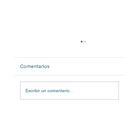
Comentarios
Escribir un comentario...
Gestión de propiedades de
temporada: preparando su casa en
Ibiza para la temporada alta.